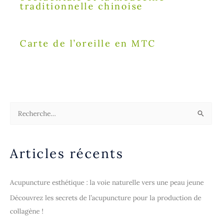
traditionnelle chinoise
Carte de l’oreille en MTC
R
e
c
Articles récents
h
e
r
Acupuncture esthétique : la voie naturelle vers une peau jeune
c
Découvrez les secrets de l’acupuncture pour la production de
h
collagène !
e